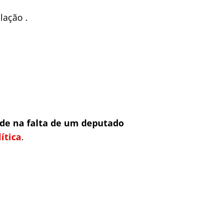
lação .
dade na falta de um deputado
lítica
.