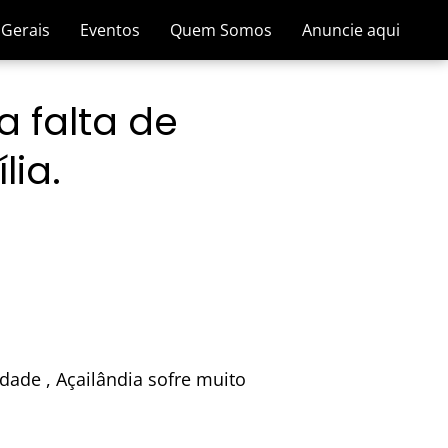
 Gerais
Eventos
Quem Somos
Anuncie aqui
a falta de
lia.
dade , Açailândia sofre muito