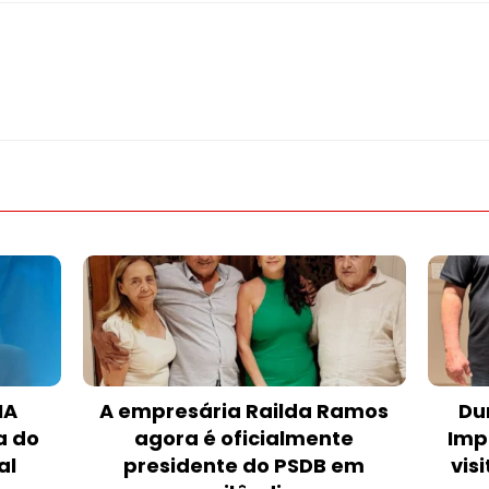
MA
A empresária Railda Ramos
Du
a do
agora é oficialmente
Imp
al
presidente do PSDB em
vis