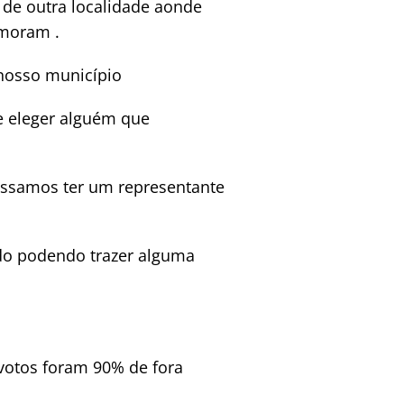
 de outra localidade aonde
 moram .
nosso município
e eleger alguém que
ossamos ter um representante
do podendo trazer alguma
votos foram 90% de fora