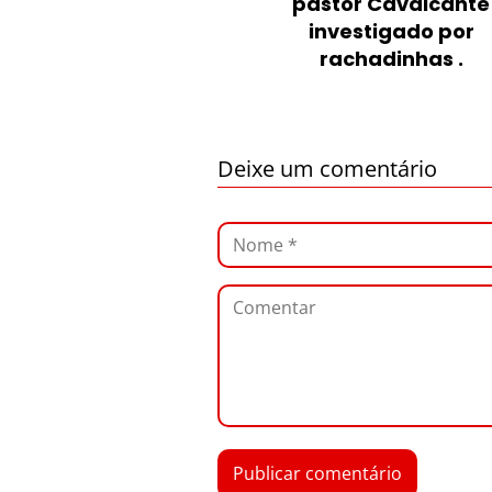
pastor Cavalcante
investigado por
rachadinhas .
Deixe um comentário