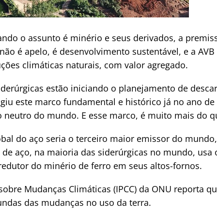
do o assunto é minério e seus derivados, a premiss
ão é apelo, é desenvolvimento sustentável, e a AVB le
ções climáticas naturais, com valor agregado.
derúrgicas estão iniciando o planejamento de desca
ngiu este marco fundamental e histórico já no ano de
no neutro do mundo. E esse marco, é muito mais do 
obal do aço seria o terceiro maior emissor do mundo,
 de aço, na maioria das siderúrgicas no mundo, usa 
dutor do minério de ferro em seus altos-fornos.
 sobre Mudanças Climáticas (IPCC) da ONU reporta q
riundas das mudanças no uso da terra.