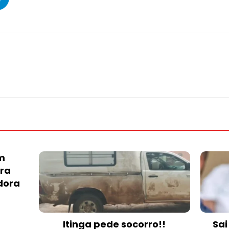
m
ura
dora
Itinga pede socorro!!
Sai