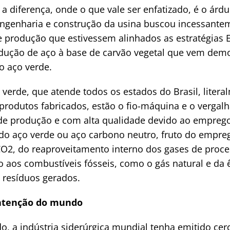
o a diferença, onde o que vale ser enfatizado, é o árd
engenharia e construção da usina buscou incessant
produção que estivessem alinhados as estratégias E
dução de aço à base de carvão vegetal que vem demo
o aço verde.
verde, que atende todos os estados do Brasil, liter
produtos fabricados, estão o fio-máquina e o vergalh
e produção e com alta qualidade devido ao emprego 
do aço verde ou aço carbono neutro, fruto do empreg
O2, do reaproveitamento interno dos gases de proc
o aos combustíveis fósseis, como o gás natural e da 
 resíduos gerados.
atenção do mundo
, a indústria siderúrgica mundial tenha emitido cer