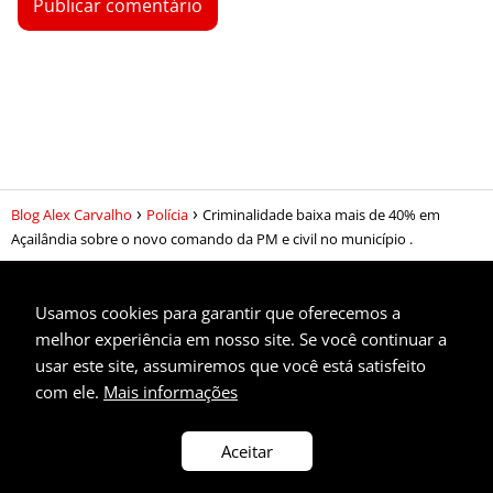
Blog Alex Carvalho
Polícia
Criminalidade baixa mais de 40% em
Açailândia sobre o novo comando da PM e civil no município .
Usamos cookies para garantir que oferecemos a
melhor experiência em nosso site. Se você continuar a
usar este site, assumiremos que você está satisfeito
Privacidade
com ele.
Mais informações
Contato
Aceitar