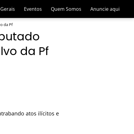
 Gerais
Eventos
Quem Somos
Anuncie aqui
o da Pf
eputado
lvo da Pf
rabando atos ilícitos e