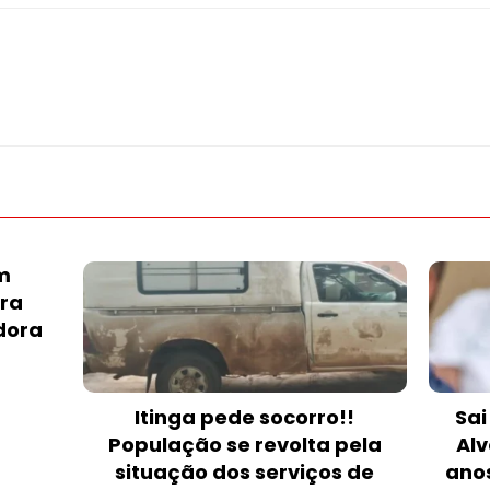
m
ura
dora
Itinga pede socorro!!
Sai
População se revolta pela
Alv
situação dos serviços de
anos