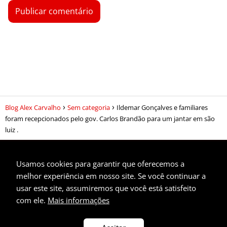
Blog Alex Carvalho
Sem categoria
Ildemar Gonçalves e familiares
foram recepcionados pelo gov. Carlos Brandão para um jantar em são
luiz .
Usamos cookies para garantir que oferecemos a
melhor experiência em nosso site. Se você continuar a
usar este site, assumiremos que você está satisfeito
Privacidade
com ele.
Mais informações
Contato