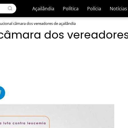
Açailândia
Política
Polícia
Notícias
itucional câmara dos vereadores de açailândia
l câmara dos vereadore