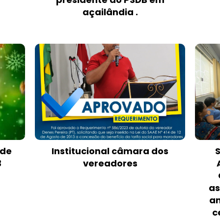
açailândia .
 de
Institucional câmara dos
3
vereadores
as
an
c