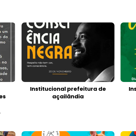
Institucional prefeitura de
In
es
açailândia
z
.