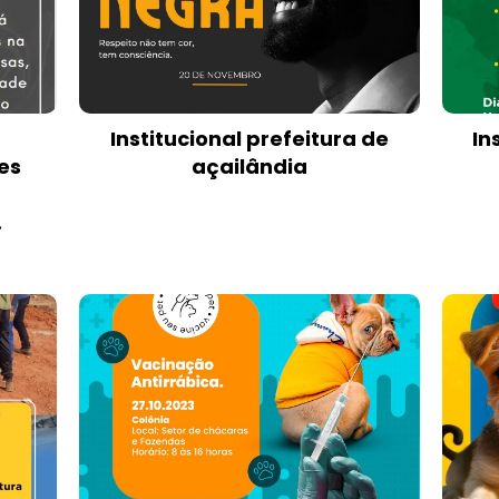
Institucional prefeitura de
In
es
açailândia
z
.