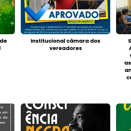
 de
Institucional câmara dos
3
vereadores
as
an
c