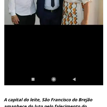
A capital do leite, São Francisco do Brejão
amanhece do luto pelo falecimento do