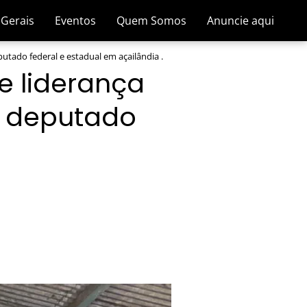
 Gerais
Eventos
Quem Somos
Anuncie aqui
utado federal e estadual em açailândia .
 e liderança
a deputado