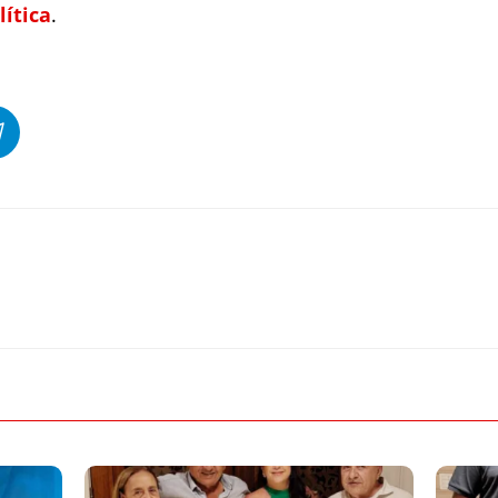
lítica
.