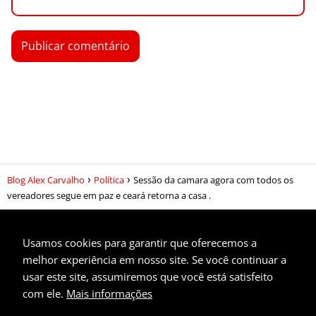
Blog Alex Carvalho
Política
Sessão da camara agora com todos os
vereadores segue em paz e ceará retorna a casa .
Usamos cookies para garantir que oferecemos a
melhor experiência em nosso site. Se você continuar a
usar este site, assumiremos que você está satisfeito
Privacidade
com ele.
Mais informações
Contato