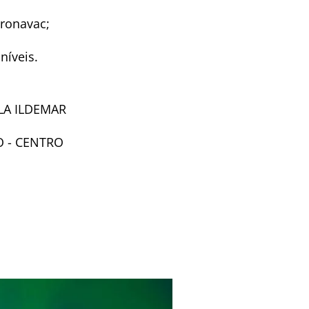
oronavac;
níveis.
LA ILDEMAR
O - CENTRO