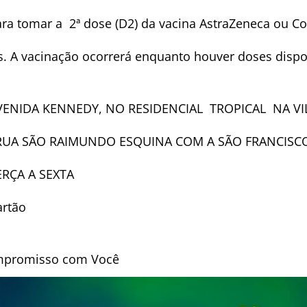
ara tomar a 2ª dose (D2) da vacina AstraZeneca ou C
s. A vacinação ocorrerá enquanto houver doses dispo
VENIDA KENNEDY, NO RESIDENCIAL TROPICAL NA VI
RUA SÃO RAIMUNDO ESQUINA COM A SÃO FRANCISC
TERÇA A SEXTA
artão
Compromisso com Você