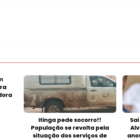
m
ura
dora
Itinga pede socorro!!
Sai
População se revolta pela
Alv
situação dos serviços de
anos