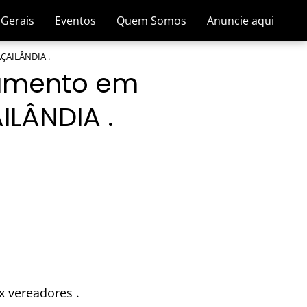
 Gerais
Eventos
Quem Somos
Anuncie aqui
AÇAILÂNDIA .
rumento em
ILÂNDIA .
x vereadores .