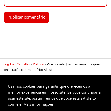
Blog Alex Carvalho
Política
Vice prefeito Joaquim nega qualquer
conspiração contra prefeito Aluisio .
Usamos cookies para garantir que oferecemos a
melhor experiência em nosso site. Se você continuar a
usar este site, assumiremos que você está satisfeito
Privacidade
com ele.
Mais informações
Contato